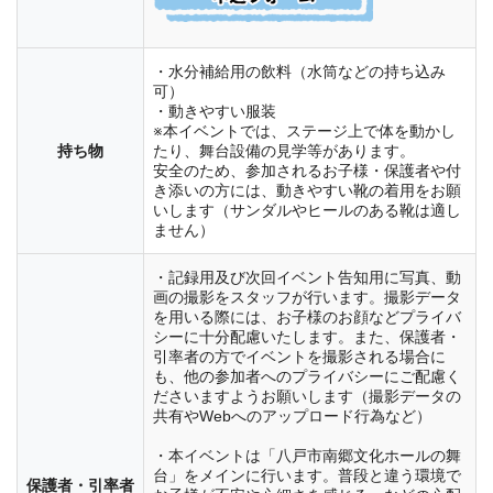
・水分補給用の飲料（水筒などの持ち込み
可）
・動きやすい服装
※本イベントでは、ステージ上で体を動かし
持ち物
たり、舞台設備の見学等があります。
安全のため、参加されるお子様・保護者や付
き添いの方には、動きやすい靴の着用をお願
いします（サンダルやヒールのある靴は適し
ません）
・記録用及び次回イベント告知用に写真、動
画の撮影をスタッフが行います。撮影データ
を用いる際には、お子様のお顔などプライバ
シーに十分配慮いたします。また、保護者・
引率者の方でイベントを撮影される場合に
も、他の参加者へのプライバシーにご配慮く
ださいますようお願いします（撮影データの
共有やWebへのアップロード行為など）
・本イベントは「八戸市南郷文化ホールの舞
台」をメインに行います。普段と違う環境で
保護者・引率者